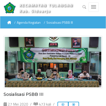
KECAMATAN TULANGAN
Kab. Sidoarjo
Agenda Kegiatan
Sosialisasi PSBB III
Sosialisasi PSBB III
27 Mei 2020
473 kali