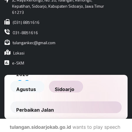
Kepatihan, Sidoarjo, Kabupaten Sidoarjo, Jawa Timur
61273
(031) 8851616
031-8851616
tulangankec@gmail.com
Lokasi
e-SKM
tulangan.sidoarjokab.go.id
wants to play speech