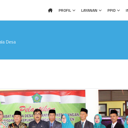
PROFIL
LAYANAN
PPID
I
ala Desa