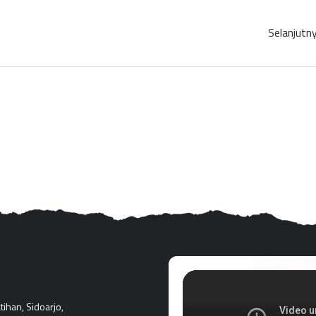
Selanjutn
ihan, Sidoarjo,