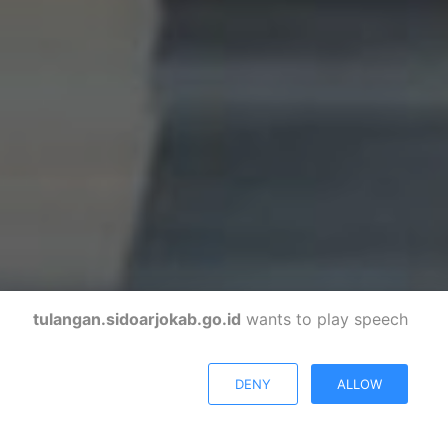
tulangan.sidoarjokab.go.id
wants to play speech
DENY
ALLOW